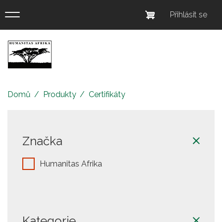
Přejít
Menu
Přihlásit se
k
uživatel
hlavnímu
obsahu
účtu
Eshop
Humanitas
Afrika
Domů
Produkty
Certifikáty
Značka
Humanitas Afrika
Kategorie