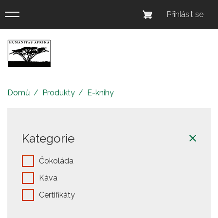
Přejít
Menu
Přihlásit se
k
uživatel
hlavnímu
obsahu
účtu
Eshop
Humanitas
Afrika
Domů
Produkty
E-knihy
Kategorie
Čokoláda
Káva
Certifikáty