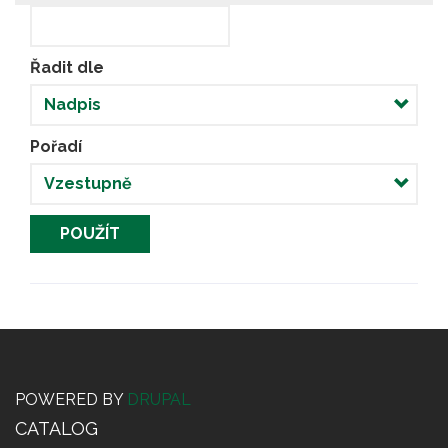
Řadit dle
Pořadí
POUŽÍT
POWERED BY
DRUPAL
CATALOG