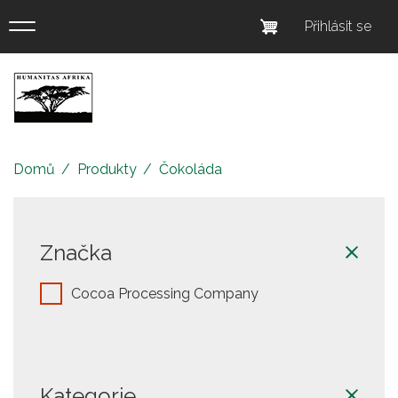
Přejít
Menu
Přihlásit se
k
uživatel
hlavnímu
obsahu
účtu
Eshop
Humanitas
Afrika
Domů
Produkty
Čokoláda
Značka
Cocoa Processing Company
Kategorie