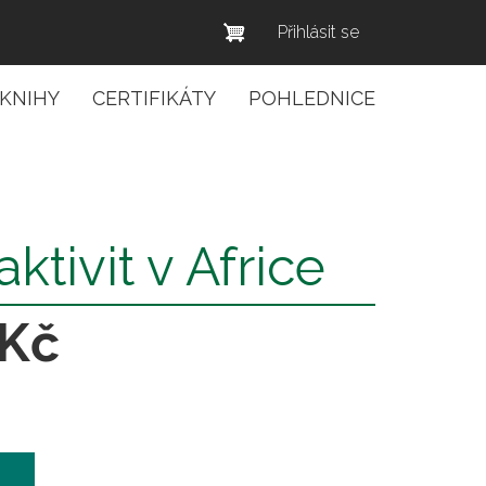
Menu
Přihlásit se
uživatelského
účtu
-KNIHY
CERTIFIKÁTY
POHLEDNICE
ktivit v Africe
 Kč