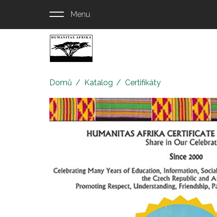
Přejít
Menu
k
hlavnímu
obsahu
Eshop
Humanitas
Afrika
Domů
Katalog
Certifikáty