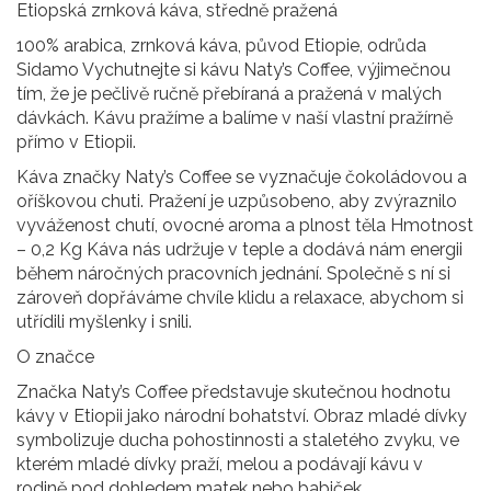
Etiopská zrnková káva, středně pražená
100% arabica, zrnková káva, původ Etiopie, odrůda
Sidamo Vychutnejte si kávu Naty’s Coffee, výjimečnou
tím, že je pečlivě ručně přebíraná a pražená v malých
dávkách. Kávu pražíme a balíme v naší vlastní pražírně
přímo v Etiopii.
Káva značky Naty’s Coffee se vyznačuje čokoládovou a
oříškovou chuti. Pražení je uzpůsobeno, aby zvýraznilo
vyváženost chutí, ovocné aroma a plnost těla Hmotnost
– 0,2 Kg Káva nás udržuje v teple a dodává nám energii
během náročných pracovních jednání. Společně s ní si
zároveň dopřáváme chvíle klidu a relaxace, abychom si
utřídili myšlenky i snili.
O značce
Značka Naty’s Coffee představuje skutečnou hodnotu
kávy v Etiopii jako národní bohatství. Obraz mladé dívky
symbolizuje ducha pohostinnosti a staletého zvyku, ve
kterém mladé dívky praží, melou a podávají kávu v
rodině pod dohledem matek nebo babiček.