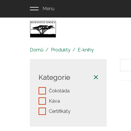
Přejít
Menu
k
hlavnímu
obsahu
Eshop
Humanitas
Afrika
Domů
Produkty
E-knihy
Kategorie
Čokoláda
Káva
Certifikáty