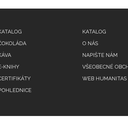
ATALOG
MENU
KATALOG
KATALOG
PATIČKY
ČOKOLÁDA
O NÁS
KÁVA
NAPIŠTE NÁM
E-KNIHY
VŠEOBECNÉ OBC
CERTIFIKÁTY
WEB HUMANITAS 
POHLEDNICE