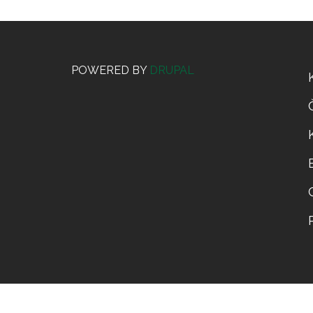
POWERED BY
DRUPAL
C