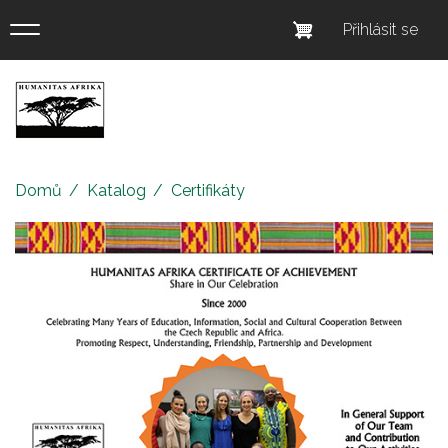
Přejít
Menu
Přihlásit se
k
uživatel
hlavnímu
obsahu
účtu
Eshop
Humanitas
Afrika
Domů
Katalog
Certifikáty