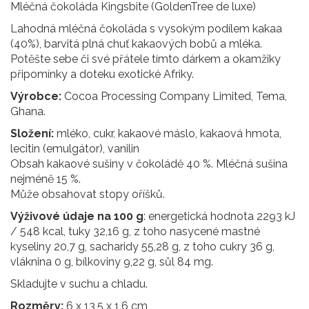
Mléčná čokoláda Kingsbite (GoldenTree de luxe)
Lahodná mléčná čokoláda s vysokým podílem kakaa
(40%), barvitá plná chuť kakaových bobů a mléka.
Potěšte sebe či své přátele tímto dárkem a okamžiky
připomínky a doteku exotické Afriky.
Výrobce:
Cocoa Processing Company Limited, Tema,
Ghana.
Složení:
mléko, cukr, kakaové máslo, kakaová hmota,
lecitin (emulgátor), vanilin
Obsah kakaové sušiny v čokoládě 40 %. Mléčná sušina
nejméně 15 %.
Může obsahovat stopy oříšků.
Výživové údaje na 100 g
: energetická hodnota 2293 kJ
/ 548 kcal, tuky 32,16 g, z toho nasycené mastné
kyseliny 20,7 g, sacharidy 55,28 g, z toho cukry 36 g,
vláknina 0 g, bílkoviny 9,22 g, sůl 84 mg.
Skladujte v suchu a chladu.
Rozměry:
6 x 13,5 x 1,6 cm